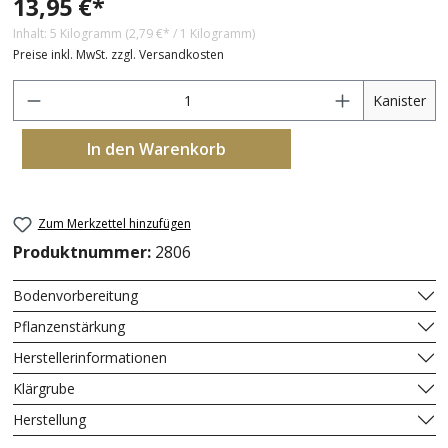
13,95 €*
Inhalt:
5 Kilogramm
(2,79 €* / 1 Kilogramm)
Preise inkl. MwSt. zzgl. Versandkosten
A
Kanister
In den Warenkorb
Zum Merkzettel hinzufügen
Produktnummer:
2806
Bodenvorbereitung
Pflanzenstärkung
Herstellerinformationen
Klärgrube
Herstellung