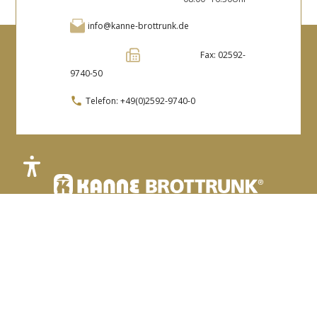
info@kanne-brottrunk.de
Fax: 02592-
9740-50
Telefon:
+49(0)2592-9740-0
Kanne Brottrunk GmbH & Co. Betriebsgesellschaft KG
Bahnhofstr. 68 · 59379 Selm-Bork
Folge uns