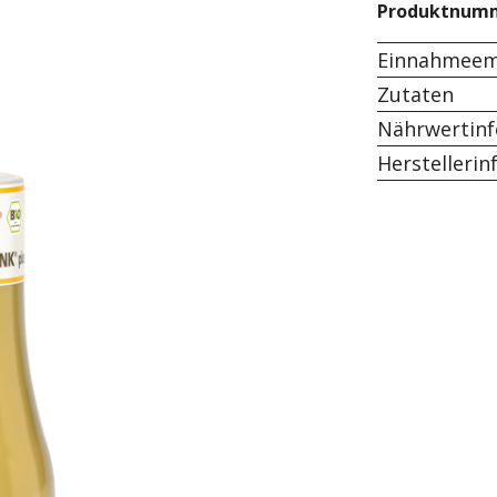
Produktnum
Einnahmeem
Zutaten
Nährwertin
Herstelleri