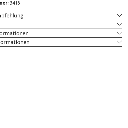
mer:
3416
pfehlung
formationen
nformationen