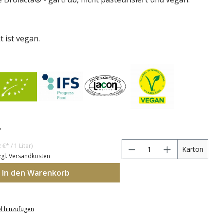
 ist vegan.
*
An
 €* / 1 Liter)
Karton
zzgl. Versandkosten
In den Warenkorb
l hinzufügen