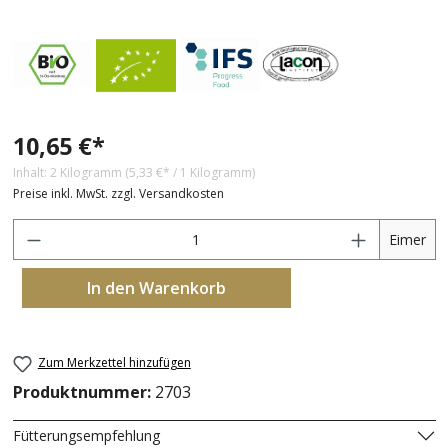
10,65 €*
Inhalt:
2 Kilogramm
(5,33 €* / 1 Kilogramm)
Preise inkl. MwSt. zzgl. Versandkosten
A
Eimer
In den Warenkorb
Zum Merkzettel hinzufügen
Produktnummer:
2703
Fütterungsempfehlung