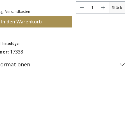
An
Stück
zzgl. Versandkosten
In den Warenkorb
l hinzufügen
mer:
17338
nformationen